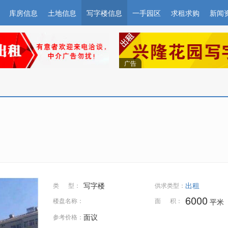
库房信息
土地信息
写字楼信息
一手园区
求租求购
新闻
广告
写字楼
出租
类 型：
供求类型：
6000
楼盘名称：
面 积：
平米
面议
参考价格：