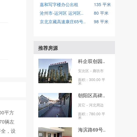
嘉和写字楼办公出租
135 平米
沧州市-运河区 运河区..
80 平米
京北京藏高速康庄65号..
98 平米
推荐房源
科企双创园..
安次区
－廊坊市
面积：300.00 平
米
朝阳区高碑..
其它
－河北周边
0平方
面积：780.00 平
米
70辆左
海滨路69号..
齐全，设