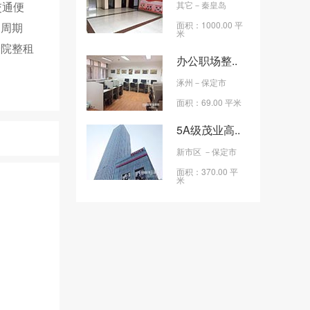
交通便
其它
－秦皇岛
面积：1000.00 平
、周期
米
全院整租
办公职场整..
涿州
－保定市
面积：69.00 平米
5A级茂业高..
新市区
－保定市
面积：370.00 平
米